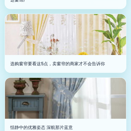
选购窗帘要看这5点，卖窗帘的商家才不会告诉你
恬静中的优雅姿态 深航那片蓝意