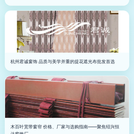
杭州君诚窗饰 品质与美学并重的提花遮光布批发首选
木百叶宽带窗帘 价格、厂家与选购指南——聚焦绍兴恒
达窗饰厂