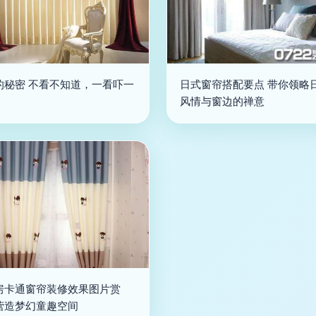
的秘密 不看不知道，一看吓一
日式窗帘搭配要点 带你领略
风情与窗边的禅意
房卡通窗帘装修效果图片赏
营造梦幻童趣空间