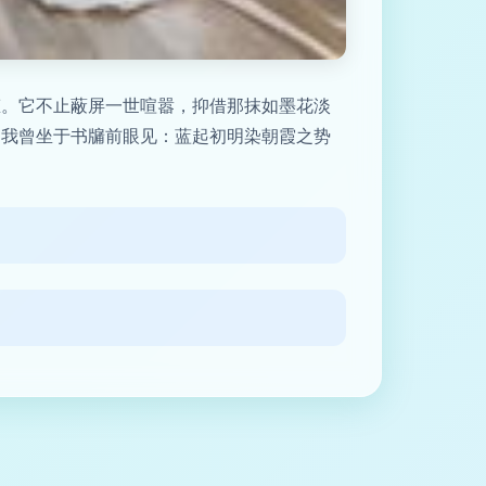
态。它不止蔽屏一世喧嚣，抑借那抹如墨花淡
是我曾坐于书牖前眼见：蓝起初明染朝霞之势