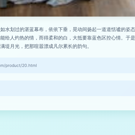
帘如水划过的湛蓝幕布，依依下垂，晃动间扬起一道道恬谧的姿
只能给人灼热的情，而得柔和的白，大抵要靠蓝色区控心情。于
起满堤月光，把那喧嚣漂成凡尔累长的韵句。
product/20.html