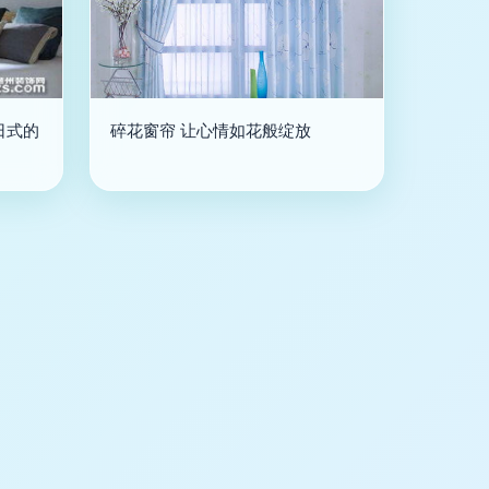
日式的
碎花窗帘 让心情如花般绽放