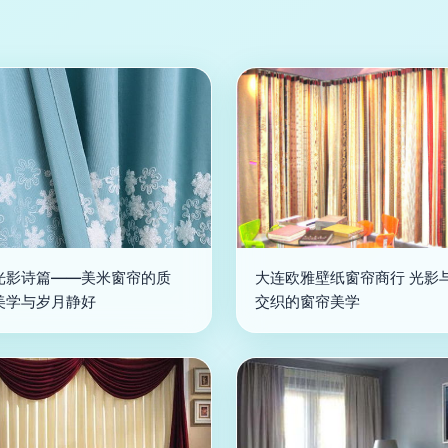
光影诗篇——美米窗帘的质
大连欧雅壁纸窗帘商行 光影
美学与岁月静好
交织的窗帘美学