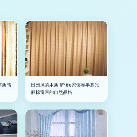
与质感
田园风的木质 解读e家饰界半遮光
麻棉窗帘的自然品格