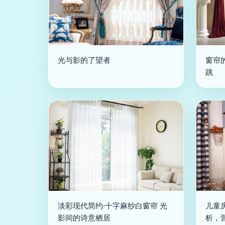
光与影的了望者
窗帘
跳
淡彩现代简约·十字麻纱白窗帘 光
儿童
影间的诗意栖居
析，